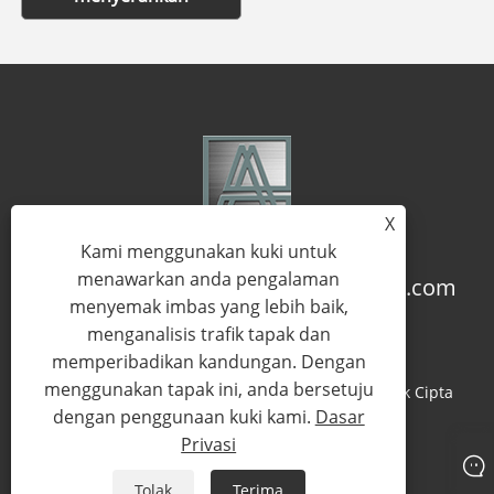
X
Kami menggunakan kuki untuk
menawarkan anda pengalaman
+86-18957322071
coco@qj-alu.com
menyemak imbas yang lebih baik,
menganalisis trafik tapak dan
memperibadikan kandungan. Dengan
menggunakan tapak ini, anda bersetuju
Hak Cipta © 2023 Aluassy Aluminium Co., Ltd. Hak Cipta
dengan penggunaan kuki kami.
Dasar
Terpelihara.
Privasi
Links
Sitemap
RSS
XML
Dasar Privasi
Tolak
Terima