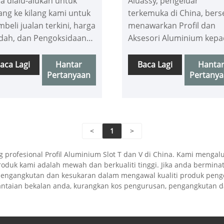
a dialu-alukan untuk
Aluassy, ​​pengeluar
ang ke kilang kami untuk
terkemuka di China, bers
beli jualan terkini, harga
menawarkan Profil dan
dah, dan Pengoksidaan
Aksesori Aluminium kep
minium Profil Aluminium
anda. Kami berjanji untu
ualiti tinggi, Aluassy
memberikan anda sokon
aca Lagi
Hantar
Baca Lagi
Hanta
Pertanyaan
Pertany
harap dapat bekerjasama
selepas jualan yang terba
gan anda.
dan penghantaran segera
<
1
>
g profesional Profil Aluminium Slot T dan V di China. Kami meng
 Produk kami adalah mewah dan berkualiti tinggi. Jika anda bermin
engangkutan dan kesukaran dalam mengawal kualiti produk pengel
antaian bekalan anda, kurangkan kos pengurusan, pengangkutan d