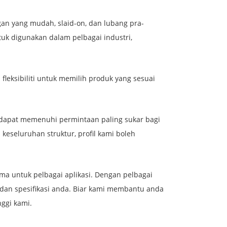
an yang mudah, slaid-on, dan lubang pra-
uk digunakan dalam pelbagai industri,
eksibiliti untuk memilih produk yang sesuai
a dapat memenuhi permintaan paling sukar bagi
eseluruhan struktur, profil kami boleh
ama untuk pelbagai aplikasi. Dengan pelbagai
dan spesifikasi anda. Biar kami membantu anda
nggi kami.