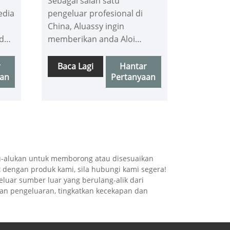
Sebagai salah satu
Aluminium
edia
pengeluar profesional di
China, Aluassy ingin
ada
memberikan anda Aloi
k
Aluminium Profil
gan
Tersemperit Aluminium. Dan
r
Baca Lagi
Hantar
aan
Pertanyaan
ik
kami akan menawarkan
.
perkhidmatan selepas jualan
yang terbaik dan
penghantaran tepat pada
masanya.
alu-alukan untuk memborong atau disesuaikan
at dengan produk kami, sila hubungi kami segera!
uar sumber luar yang berulang-alik dari
an pengeluaran, tingkatkan kecekapan dan