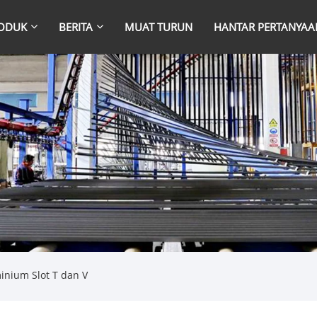
ODUK
BERITA
MUAT TURUN
HANTAR PERTANYAA
minium Slot T dan V