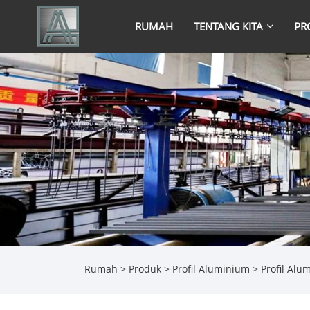
RUMAH
TENTANG KITA
PR
Rumah
>
Produk
>
Profil Aluminium
> Profil Alu