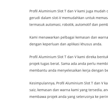
Profil Aluminium Slot T dan V kami juga mudah
gerudi dalam slot-V memudahkan untuk memasang
termasuk automasi, robotik, automotif dan pem
Kami menawarkan pelbagai kemasan dan warna, 
dengan keperluan dan aplikasi khusus anda.
Profil Aluminium Slot T dan V kami direka ben
projek tugas berat. Sama ada anda perlu membi
membantu anda menyelesaikan kerja dengan be
Kesimpulannya, Profil Aluminium Slot T dan V k
saiz, kemasan dan warna kami yang tersedia, a
membawa projek anda yang seterusnya ke peringk