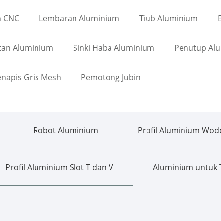
n CNC
Lembaran Aluminium
Tiub Aluminium
tan Aluminium
Sinki Haba Aluminium
Penutup Al
enapis Gris Mesh
Pemotong Jubin
Robot Aluminium
Profil Aluminium Wod
Profil Aluminium Slot T dan V
Aluminium untuk 